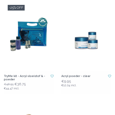
-25% OFF
TryMe kit - Acryl vloeistof & -
Acryl poeder - clear
poeder
€9,95
€36,75
€48,95
€12,04 incl.
€44,47 incl.