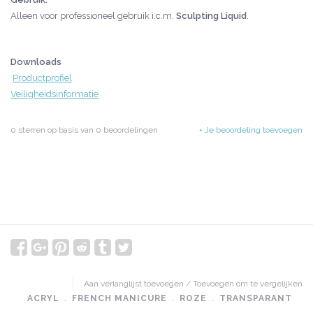
Alleen voor professioneel gebruik i.c.m.
Sculpting Liquid
.
Downloads
Productprofiel
Veiligheidsinformatie
0
sterren op basis van
0
beoordelingen
+ Je beoordeling toevoegen
Aan verlanglijst toevoegen
/
Toevoegen om te vergelijken
ACRYL
﹒
FRENCH MANICURE
﹒
ROZE
﹒
TRANSPARANT