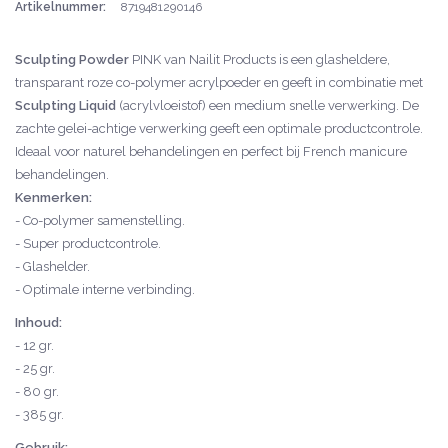
Artikelnummer:
8719481290146
Sculpting Powder
PINK van Nailit Products is een glasheldere,
transparant roze co-polymer acrylpoeder en geeft in combinatie met
Sculpting Liquid
(acrylvloeistof) een medium snelle verwerking. De
zachte gelei-achtige verwerking geeft een optimale productcontrole.
Ideaal voor naturel behandelingen en perfect bij French manicure
behandelingen.
Kenmerken:
- Co-polymer samenstelling.
- Super productcontrole.
- Glashelder.
- Optimale interne verbinding.
Inhoud:
- 12 gr.
- 25 gr.
- 80 gr.
- 385 gr.
Gebruik: