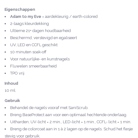
Eigenschappen
Adam to my Eve
= aardekleurig / earth-colored
2-laags kleurdekking
Ultieme 21+ dagen houdbaarheid
Beschermd, verstevigd en egaliseert
UV, LED en CCFL geschikt
10 minuten soak-off
Voor natuurlijke- en kunstnagels
Fluwelen smeerbaarheid
TPO vrij
Inhoud
10 ml.
Gebruik
Behandel de nagels vooraf met SaniScrub.
Breng BaseProtect aan voor een optimaal hechtende onderlaag.
Uitharden; UV-licht = 2 min., LED-licht = 1 min., CCFL- licht = 1 min.
Breng de colorcoat aan in 1 à 2 lagen op de nagels. Schud het flesje
stevig voor gebruik.