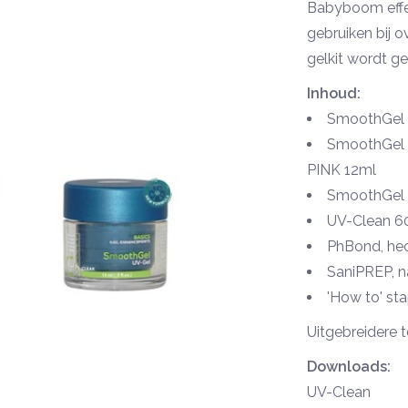
Babyboom effect
gebruiken bij 
gelkit wordt g
Inhoud:
SmoothGel 
SmoothGel 
PINK 12ml
SmoothGel 
UV-Clean 
PhBond, he
SaniPREP, n
'How to' st
Uitgebreidere t
Downloads:
UV-Clean