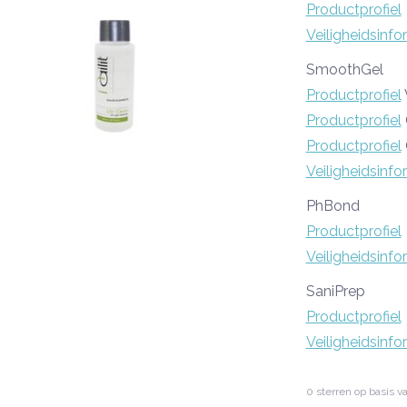
Productprofiel
Veiligheidsinfo
SmoothGel
Productprofiel
Productprofiel
Productprofiel
Veiligheidsinfo
PhBond
Productprofiel
Veiligheidsinfo
SaniPrep
Productprofiel
Veiligheidsinfo
0
sterren op basis v