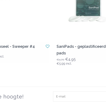
seel - Sweeper #4
SaniPads - geplastificeer
pads
cl.
€4,95
€5,70
€5,99 incl.
de hoogte!