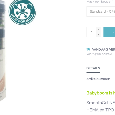
Maak een keuze:
*
+
T
-
VANDAAG VE
Voor 14:00 besteld
DETAILS
Artikelnummer:
Babyboom is h
SmoothGel NEW 
HEMA en TPO vri