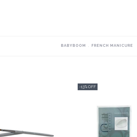
BABYBOOM
﹒
FRENCH MANICURE
-13% OFF