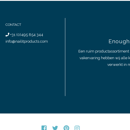
CONTACT
+31 (0)495 854 344
Enough 
info@nailitproducts.com
Een ruim productassortiment 
vakervaring hebben wij alle 
verwerkt in m