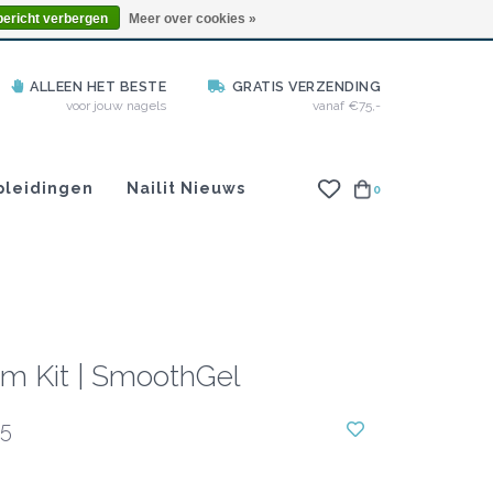
info@nailitproducts.com
bericht verbergen
Meer over cookies »
ALLEEN HET BESTE
GRATIS VERZENDING
voor jouw nagels
vanaf €75,-
pleidingen
Nailit Nieuws
0
 Kit | SmoothGel
5