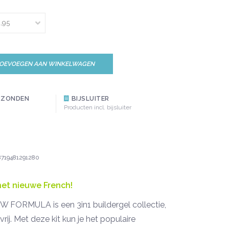
OEVOEGEN AAN WINKELWAGEN
RZONDEN
BIJSLUITER
Producten incl. bijsluiter
8719481291280
et nieuwe French!
FORMULA is een 3in1 buildergel collectie,
j. Met deze kit kun je het populaire