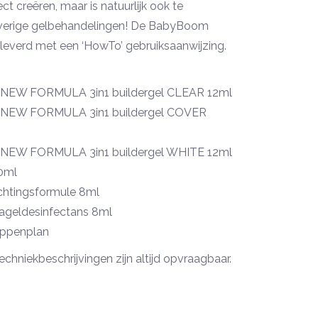
 creëren, maar is natuurlijk ook te
overige gelbehandelingen! De BabyBoom
eleverd met een ‘HowTo’ gebruiksaanwijzing.
NEW FORMULA 3in1 buildergel CLEAR 12ml
NEW FORMULA 3in1 buildergel COVER
NEW FORMULA 3in1 buildergel WHITE 12ml
60ml
chtingsformule 8ml
ageldesinfectans 8ml
appenplan
echniekbeschrijvingen zijn altijd opvraagbaar.