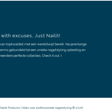
with excuses, Just Nailit!
van topkwaliteit met een wereldwijd bereik. Na jarenlange
kennis gebundeld tot een unieke nagelstyling opleiding en
eerdere perfecte collecties. Check it out :)
Nailit Products | Alles voor professionele nagelstyling © 2026