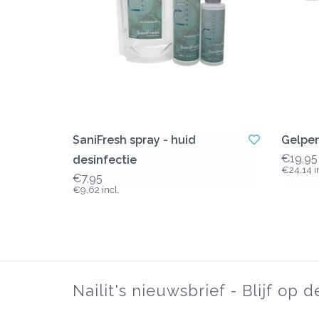
SaniFresh spray - huid
Gelpen
€19,95
desinfectie
€24,14 in
€7,95
€9,62 incl.
Nailit's nieuwsbrief - Blijf op 