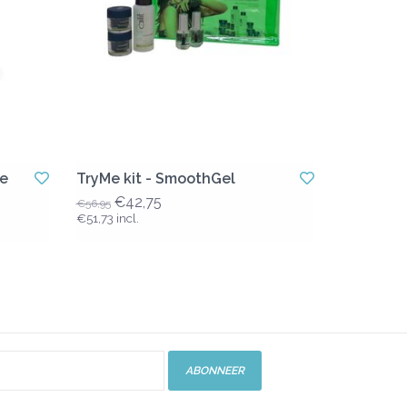
de
TryMe kit - SmoothGel
€42,75
€56,95
€51,73 incl.
ABONNEER