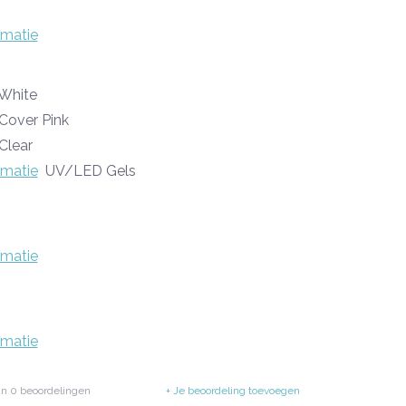
rmatie
White
Cover Pink
Clear
rmatie
UV/LED Gels
rmatie
rmatie
an
0
beoordelingen
+ Je beoordeling toevoegen