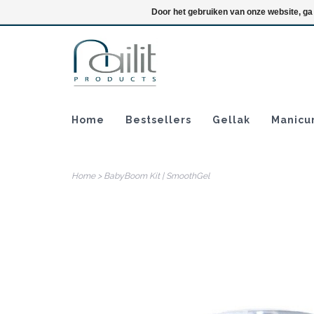
Inloggen
Door het gebruiken van onze website, ga
Home
Bestsellers
Gellak
Manicu
Home
>
BabyBoom Kit | SmoothGel