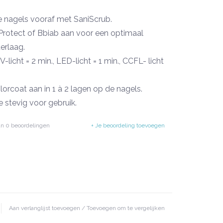
 nagels vooraf met SaniScrub.
rotect of Bbiab aan voor een optimaal
erlaag.
-licht = 2 min., LED-licht = 1 min., CCFL- licht
orcoat aan in 1 à 2 lagen op de nagels.
e stevig voor gebruik.
rcoat vervolgens per laag uit; UV-licht = 2
an
0
beoordelingen
+ Je beoordeling toevoegen
= 1 min., CCFL- licht = 1 min.
pervlak van de aangebrachte colorcoat af
 TopSpeed of TopMatt.
-licht = 2 min., LED-licht = 1 min., CCFL- licht
ieuwe 'just Nailit Gelpolish' producten zijn
Aan verlanglijst toevoegen
/
Toevoegen om te vergelijken
lleen
TPO vrij
maar ook
HEMA vrij
. Een