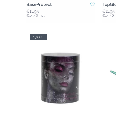
BaseProtect
TopGl
€11,95
€11,95
€14,46 incl.
€14,46 i
-15% OFF