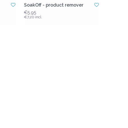
SoakOff - product remover
€5,95
€7,20 incl.