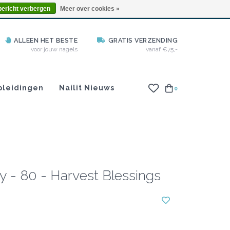
info@nailitproducts.com
bericht verbergen
Meer over cookies »
ALLEEN HET BESTE
GRATIS VERZENDING
voor jouw nagels
vanaf €75,-
pleidingen
Nailit Nieuws
0
y - 80 - Harvest Blessings