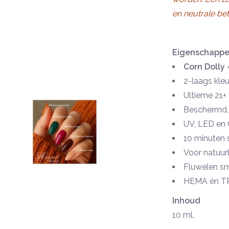
en neutrale be
Eigenschapp
Corn Dolly
=
2-laags kle
Ultieme 21+
Beschermd, 
UV, LED en 
10 minuten 
Voor natuurl
Fluwelen s
HEMA én TP
Inhoud
10 ml.