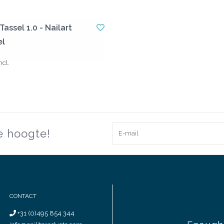
assel 1.0 - Nailart
el
ncl.
de hoogte!
CONTACT
+31 (0)495 854 344