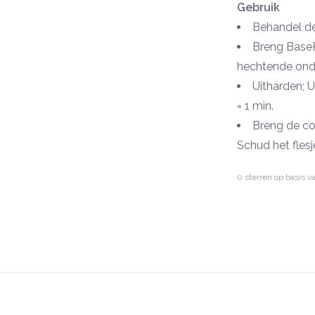
Gebruik
Behandel de
Breng BaseP
hechtende ond
Uitharden; UV
= 1 min.
Breng de col
Schud het flesj
Hard de colo
0
sterren op basis v
min., LED-licht 
Werk het op
met TopGloss,
Uitharden; UV
= 1 min.
NOTE: Al onze n
vanaf nu niet a