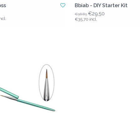
oss
Bbiab - DIY Starter Kit
€29,50
€36,85
ncl.
€35,70 incl.