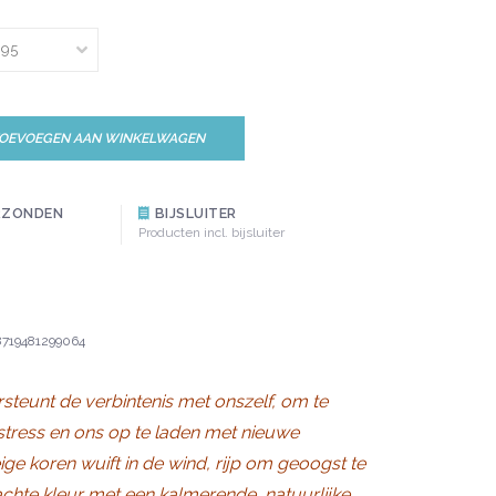
OEVOEGEN AAN WINKELWAGEN
RZONDEN
BIJSLUITER
Producten incl. bijsluiter
8719481299064
steunt de verbintenis met onszelf, om te
 stress en ons op te laden met nieuwe
ige koren wuift in de wind, rijp om geoogst te
chte kleur met een kalmerende, natuurlijke