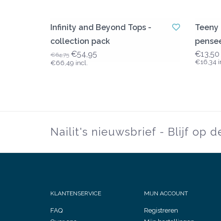
Infinity and Beyond Tops -
Teeny T
collection pack
pense
€54,95
€13,50
€64,75
€16,34 i
€66,49 incl.
Nailit's nieuwsbrief - Blijf op 
KLANTENSERVICE
MIJN ACCOUNT
FAQ
Registreren