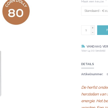
Maak een keuze:
*
+
T
-
VANDAAG VE
Voor 14:00 besteld
DETAILS
Artikelnummer:
De herfst onder
herstellen van
energie. Het be
worden. Een za