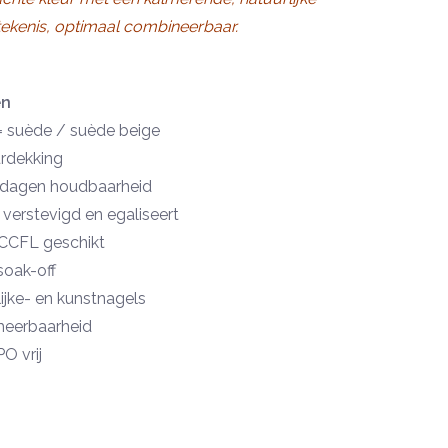
tekenis, optimaal combineerbaar.
en
 suède / suède beige
urdekking
 dagen houdbaarheid
verstevigd en egaliseert
CCFL geschikt
soak-off
ijke- en kunstnagels
meerbaarheid
O vrij