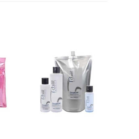
ang voor een veilige verwerking voor zowel
stylist ♡
rmatie