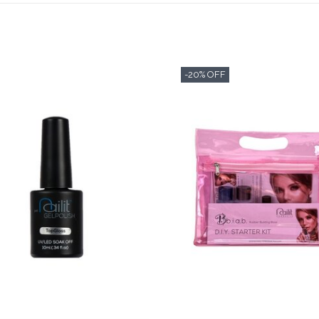
goede vooruitg
klant als nagel
Downloads
-20% OFF
Productprofiel
Veiligheidsinfo