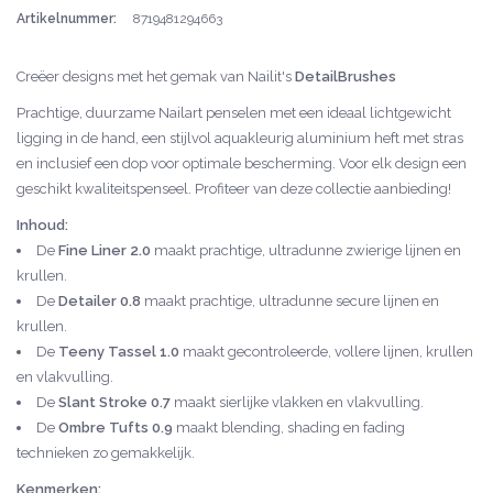
Artikelnummer:
8719481294663
Creëer designs met het gemak van Nailit's
DetailBrushes
Prachtige, duurzame Nailart penselen met een ideaal lichtgewicht
ligging in de hand, een stijlvol aquakleurig aluminium heft met stras
en inclusief een dop voor optimale bescherming. Voor elk design een
geschikt kwaliteitspenseel. Profiteer van deze collectie aanbieding!
Inhoud:
De
Fine Liner 2.0
maakt prachtige, ultradunne zwierige lijnen en
krullen.
De
Detailer 0.8
maakt prachtige, ultradunne secure lijnen en
krullen.
De
Teeny Tassel 1.0
maakt gecontroleerde, vollere lijnen, krullen
en vlakvulling.
De
Slant Stroke 0.7
maakt sierlijke vlakken en vlakvulling.
De
Ombre Tufts
0.9
maakt blending, shading en fading
technieken zo gemakkelijk.
Kenmerken: