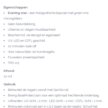
Eigenschappen
Evening star
= een holografische topcoat met groen mix
microglitters
Geen kleurdekking
Ultieme 21+ dagen houdbaarheid
Beschermd, verstevigd en egaliseert
UV, LED en CCFL geschikt
10 minuten soak-off
Voor natuurlijke- en kunstnagels
Fluwelen smeerbaarheid
TPO vrij
Inhoud
10 ml
Gebruik
Behandel de nagels vooraf met SaniScrub.
Breng BaseProtect aan voor een optimaal hechtende onderlaag.
Uitharden; UV-licht = 2 min., LED-licht = 1 min., CCFL- licht = 1 min.
Breng een colorcoat aan in 1 à 2 lagen op de nagels. Schud het