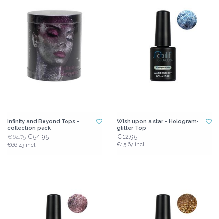
Infinity and Beyond Tops -
Wish upon a star - Hologram-
collection pack
glitter Top
€54,95
€12,95
€64,75
€15,67 incl.
€66,49 incl.