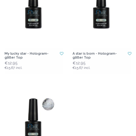
My lucky star - Hologram-
A star is born - Hologram-
glitter Top
glitter Top
€12,95
€12,95
€15,67 incl.
€15,67 incl.