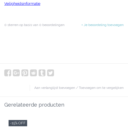
Veiligheidsinformatie
0
sterren op basis van
0
beoordelingen
+ Je beoordeling toevoegen
Aan verlanglijst toevoegen
/
Toevoegen om te vergelijken
Gerelateerde producten
-15% OFF