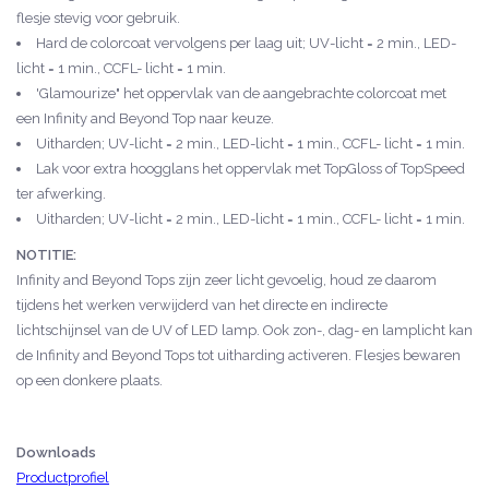
flesje stevig voor gebruik.
Hard de colorcoat vervolgens per laag uit; UV-licht = 2 min., LED-
licht = 1 min., CCFL- licht = 1 min.
'Glamourize" het oppervlak van de aangebrachte colorcoat met
een Infinity and Beyond Top naar keuze.
Uitharden; UV-licht = 2 min., LED-licht = 1 min., CCFL- licht = 1 min.
Lak voor extra hoogglans het oppervlak met TopGloss of TopSpeed
ter afwerking.
Uitharden; UV-licht = 2 min., LED-licht = 1 min., CCFL- licht = 1 min.
NOTITIE:
Infinity and Beyond Tops zijn zeer licht gevoelig, houd ze daarom
tijdens het werken verwijderd van het directe en indirecte
lichtschijnsel van de UV of LED lamp. Ook zon-, dag- en lamplicht kan
de Infinity and Beyond Tops tot uitharding activeren. Flesjes bewaren
op een donkere plaats.
Downloads
Productprofiel