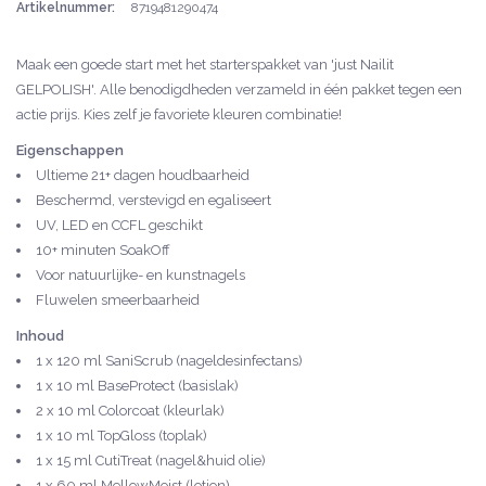
Artikelnummer:
8719481290474
Maak een goede start met het starterspakket van 'just Nailit
GELPOLISH'. Alle benodigdheden verzameld in één pakket tegen een
actie prijs. Kies zelf je favoriete kleuren combinatie!
Eigenschappen
Ultieme 21+ dagen houdbaarheid
Beschermd, verstevigd en egaliseert
UV, LED en CCFL geschikt
10+ minuten SoakOff
Voor natuurlijke- en kunstnagels
Fluwelen smeerbaarheid
Inhoud
1 x 120 ml SaniScrub (nageldesinfectans)
1 x 10 ml BaseProtect (basislak)
2 x 10 ml Colorcoat (kleurlak)
1 x 10 ml TopGloss (toplak)
1 x 15 ml CutiTreat (nagel&huid olie)
1 x 60 ml MellowMoist (lotion)