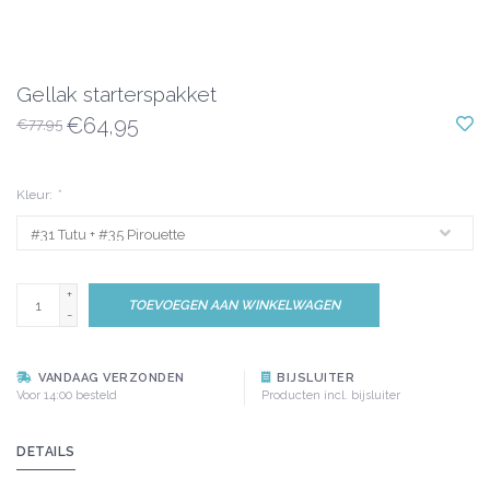
Gellak starterspakket
€64,95
€77,95
Kleur:
*
+
TOEVOEGEN AAN WINKELWAGEN
-
VANDAAG VERZONDEN
BIJSLUITER
Voor 14:00 besteld
Producten incl. bijsluiter
DETAILS