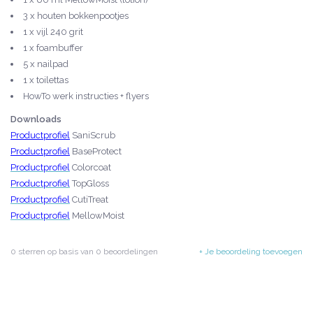
3 x houten bokkenpootjes
1 x vijl 240 grit
1 x foambuffer
5 x nailpad
1 x toilettas
HowTo werk instructies + flyers
Downloads
Productprofiel
SaniScrub
Productprofiel
BaseProtect
Productprofiel
Colorcoat
Productprofiel
TopGloss
Productprofiel
CutiTreat
Productprofiel
MellowMoist
0
sterren op basis van
0
beoordelingen
+ Je beoordeling toevoegen