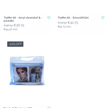
TryMe kit - Acryl vloeistof & -
TryMe kit - SmoothGel
poeder
€42,75
€56,95
€36,75
€48,95
€51,73 incl.
€44,47 incl.
-10% OFF