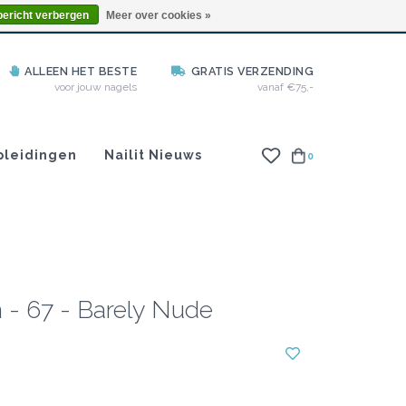
info@nailitproducts.com
bericht verbergen
Meer over cookies »
ALLEEN HET BESTE
GRATIS VERZENDING
voor jouw nagels
vanaf €75,-
pleidingen
Nailit Nieuws
0
- 67 - Barely Nude