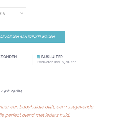
OEVOEGEN AAN WINKELWAGEN
RZONDEN
BIJSLUITER
Producten incl. bijsluiter
8719481292614
naar een babyhuidje blijft, een rustgevende
e perfect blend met ieders huid.