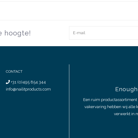
de hoogte!
CONTACT
+31 (0)495 854 344
Enough 
info@nailitproducts.com
Een ruim productassortiment 
vakervaring hebben wij alle 
verwerkt in m