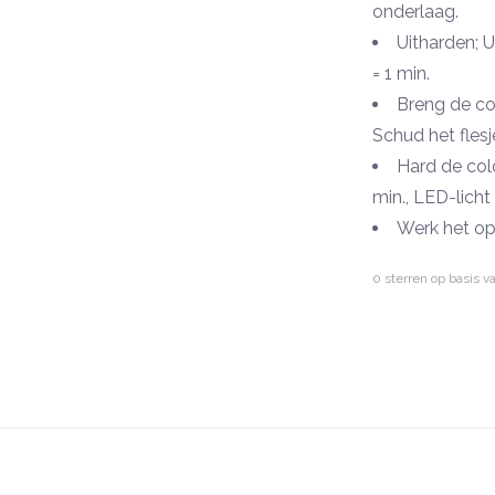
onderlaag.
Uitharden; UV
= 1 min.
Breng de col
Schud het flesj
Hard de colo
min., LED-licht 
Werk het op
met TopGloss,
0
sterren op basis v
Uitharden; UV
= 1 min.
Downloads
Productprofiel
Veiligheidsinfo