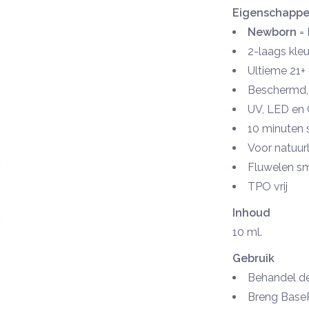
Eigenschapp
Newborn
= 
2-laags kle
Ultieme 21+
Beschermd, 
UV, LED en 
10 minuten 
Voor natuurl
Fluwelen s
TPO vrij
Inhoud
10 ml.
Gebruik
Behandel de
Breng BaseP