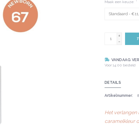
Maak een keuze:
*
+
T
-
VANDAAG VE
Voor 14:00 besteld
DETAILS
Artikelnummer:
Het verlangen 
caramelkleur di