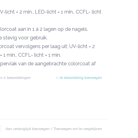
-licht = 2 min., LED-licht = 1 min., CCFL- licht
orcoat aan in 1 à 2 lagen op de nagels.
e stevig voor gebruik.
rcoat vervolgens per laag uit; UV-licht = 2
= 1 min., CCFL- licht = 1 min.
pervlak van de aangebrachte colorcoat af
 TopSpeed of TopMatt.
an
0
beoordelingen
+ Je beoordeling toevoegen
-licht = 2 min., LED-licht = 1 min., CCFL- licht
Aan verlanglijst toevoegen
/
Toevoegen om te vergelijken
rmatie