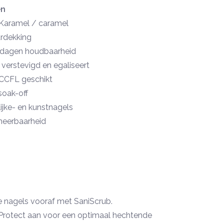
en
Karamel / caramel
urdekking
 dagen houdbaarheid
verstevigd en egaliseert
CCFL geschikt
soak-off
ijke- en kunstnagels
meerbaarheid
 nagels vooraf met SaniScrub.
rotect aan voor een optimaal hechtende