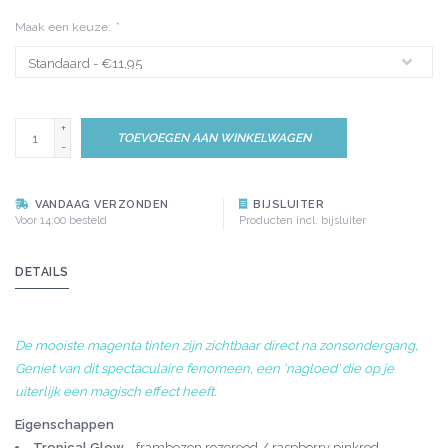
Maak een keuze:
*
+
TOEVOEGEN AAN WINKELWAGEN
-
VANDAAG VERZONDEN
BIJSLUITER
Voor 14:00 besteld
Producten incl. bijsluiter
DETAILS
De mooiste magenta tinten zijn zichtbaar direct na zonsondergang,
Geniet van dit spectaculaire fenomeen, een ‘nagloed’ die op je
uiterlijk een magisch effect heeft.
Eigenschappen
Tropical Glow
= frambozen rozerood / raspberry pinkred