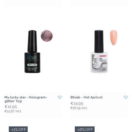
My lucky star - Hologram-
Bbiab - Hot Apricot
glitter Top
€14,95
€12,95
€18,09 incl.
€15,67 incl.
-11% OFF
-16% OFF