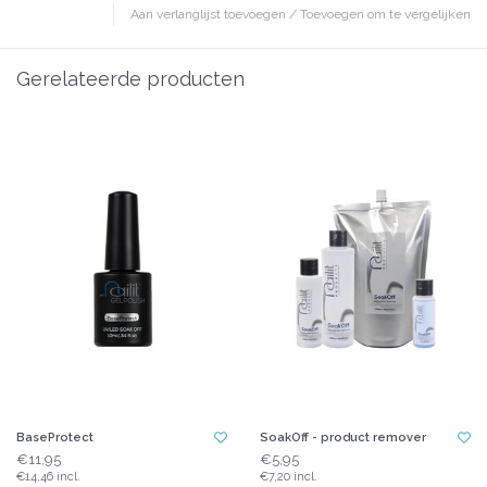
Aan verlanglijst toevoegen
/
Toevoegen om te vergelijken
Gerelateerde producten
BaseProtect
SoakOff - product remover
€11,95
€5,95
€14,46 incl.
€7,20 incl.