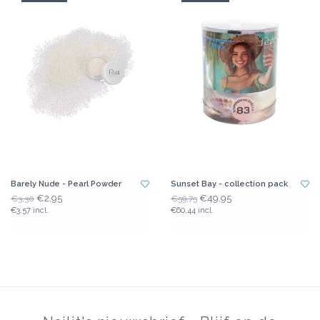
Barely Nude - Pearl Powder
Sunset Bay - collection pack
€2,95
€49,95
€3,30
€59,75
€3,57 incl.
€60,44 incl.