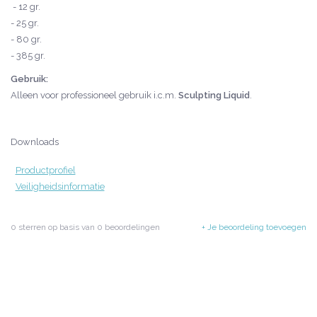
- 12 gr.
- 25 gr.
- 80 gr.
- 385 gr.
Gebruik:
Alleen voor professioneel gebruik i.c.m.
Sculpting Liquid
.
Downloads
Productprofiel
Veiligheidsinformatie
0
sterren op basis van
0
beoordelingen
+ Je beoordeling toevoegen