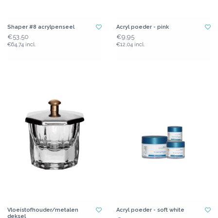
Shaper #8 acrylpenseel
Acryl poeder - pink
€53,50
€9,95
€64,74 incl.
€12,04 incl.
Vloeistofhouder/metalen
Acryl poeder - soft white
deksel