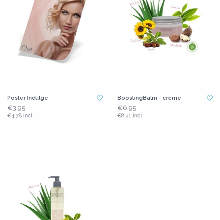
Poster Indulge
BoostingBalm - crème
€3,95
€6,95
€4,78 incl.
€8,41 incl.