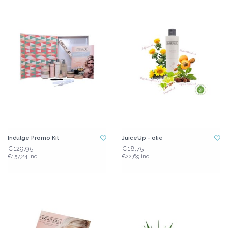
Indulge Promo Kit
JuiceUp - olie
€129,95
€18,75
€157,24 incl.
€22,69 incl.