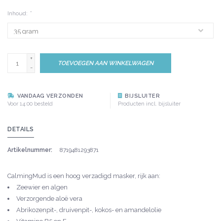
Inhoud:
*
+
TOEVOEGEN AAN WINKELWAGEN
-
VANDAAG VERZONDEN
BIJSLUITER
Voor 14:00 besteld
Producten incl. bijsluiter
DETAILS
Artikelnummer:
8719481293871
CalmingMud is een hoog verzadigd masker, rijk aan:
Zeewier en algen
Verzorgende aloë vera
Abrikozenpit-, druivenpit-, kokos- en amandelolie