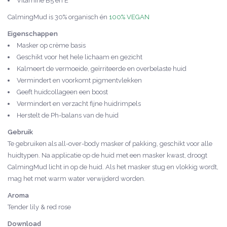
Vitamine B5 en E
CalmingMud is 30% organisch én
100% VEGAN
Eigenschappen
Masker op crème basis
Geschikt voor het hele lichaam en gezicht
Kalmeert de vermoeide, geïrriteerde en overbelaste huid
Vermindert en voorkomt pigmentvlekken
Geeft huidcollageen een boost
Vermindert en verzacht fijne huidrimpels
Herstelt de Ph-balans van de huid
Gebruik
Te gebruiken als all-over-body masker of pakking, geschikt voor alle
huidtypen. Na applicatie op de huid met een masker kwast, droogt
CalmingMud licht in op de huid. Als het masker stug en vlokkig wordt,
mag het met warm water verwijderd worden.
Aroma
Tender lily & red rose
Download