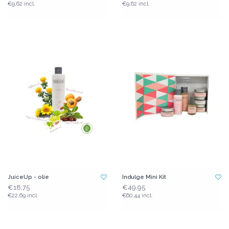
€9,62 incl.
€9,62 incl.
JuiceUp - olie
Indulge Mini Kit
€18,75
€49,95
€22,69 incl.
€60,44 incl.