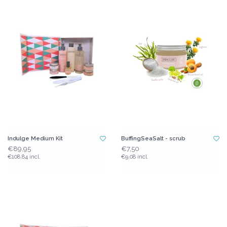
Indulge Medium Kit
BuffingSeaSalt - scrub
€89,95
€7,50
€108,84 incl.
€9,08 incl.