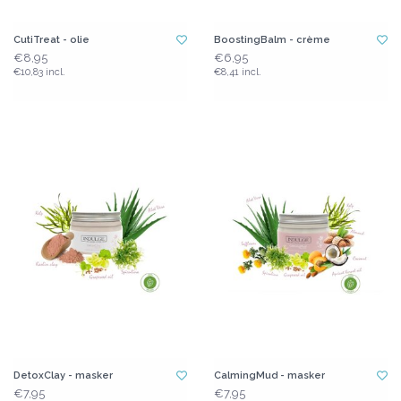
CutiTreat - olie
BoostingBalm - crème
€8,95
€6,95
€10,83 incl.
€8,41 incl.
DetoxClay - masker
CalmingMud - masker
€7,95
€7,95