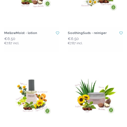
MellowMoist - lotion
SoothingSuds - reiniger
€6,50
€6,50
€7,87 incl.
€7,87 incl.