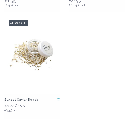
€11,95
€11,95
€14,46 incl.
€14,46 incl.
-10% OFF
Sunset Caviar Beads
€2,95
€3,27
€3,57 incl.