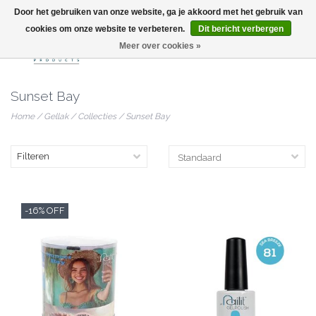
Door het gebruiken van onze website, ga je akkoord met het gebruik van
info@nailitproducts.com
cookies om onze website te verbeteren.
Dit bericht verbergen
Meer over cookies »
0
Sunset Bay
Home
/
Gellak
/
Collecties
/
Sunset Bay
Filteren
-16% OFF