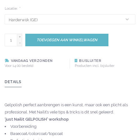
Locatie:
*
+
TOEVOEGEN AAN WINKELWAGEN
-
VANDAAG VERZONDEN
BIJSLUITER
Voor 14:00 besteld
Producten incl. bijsluiter
DETAILS
Gelpolish perfect aanbrengen is een kunst, maar ook een plicht als
professional. Met Nailit’s vele tips & tricks is dit snel geleerd.
‘just Nailit GELPOLISH' workshop
Voorbereiding
Basecoat/colorcoat/topcoat