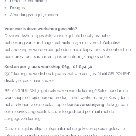
Perfectie technieken
Designs
Afwerkingsmogelijkheden
Voor wie is deze workshop geschikt?
Deze workshop is geschikt voor de gehele beauty branche,
beheersing van kunstnageltechnieken zijn niet vereist. Gelpolish
behandelingen worden aangeboden in o.a. kapsalons, schoonheid- en
pedicuresalons, sauna’s en spa’s en natuurlijk nagelstudio’s.
Kosten per 3-uurs workshop €69,- óf €34,50
(50% korting op workshop bij aanschaf van een 'just Nailit GELPOLISH'
display of pack naar keuze)
BELANGRIJK: Wil je gebruikmaken van de korting? Selecteer dan de
workshop mét bijbehorend product in het winkelmandje. Kies tijdens
het afrekenen voor de betaal optie:
bankoverschrijving
. Je krijgt dan
een nieuwe aangepaste factuur toegestuurd per mail met de
aangegeven korting.
Datum en tijd is altijd in afspraak met de gekozen opleidingslocatie.
Informeer naar de mogelijkheden indien er geen locaties en data